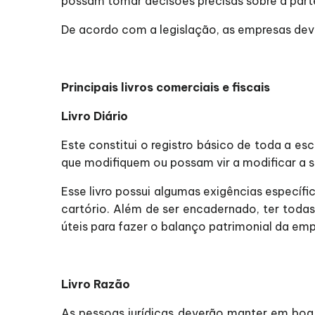
possam tomar decisões precisas sobre a parte
De acordo com a legislação, as empresas deve
Principais livros comerciais e fiscais
Livro Diário
Este constitui o registro básico de toda a es
que modifiquem ou possam vir a modificar a si
Esse livro possui algumas exigências específi
cartório. Além de ser encadernado, ter todas
úteis para fazer o balanço patrimonial da emp
Livro Razão
As pessoas jurídicas deverão manter em boa 