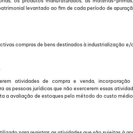
rias, os produtos manufaturados, as matérias-prima
patrimonial levantado ao fim de cada período de apuraçã
ectivas compras de bens destinados à industrialização e
e
rcerem atividades de compra e venda, incorporação
 as pessoas jurídicas que não exercerem essas ativida
ilita a avaliação de estoques pelo método do custo médio
tilizado para registrar as atividades que são sujeitas à