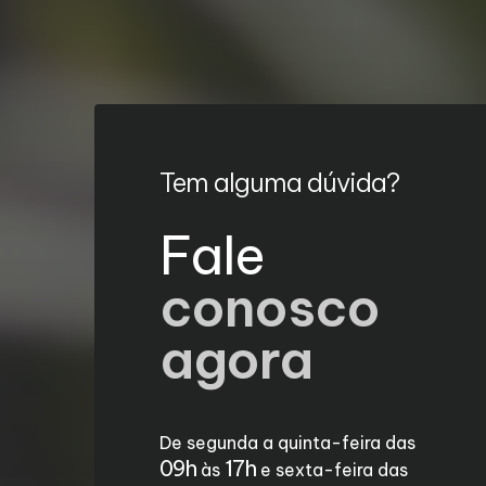
Tem alguma dúvida?
Fale
conosco
agora
De segunda a quinta-feira das
09h
17h
às
e sexta-feira das