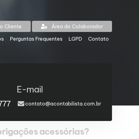
o Cliente
Área do Colaborador
os
Perguntas Frequentes
LGPD
Contato
E-mail
777
contato@acontabilista.com.br
obrigações acessórias?