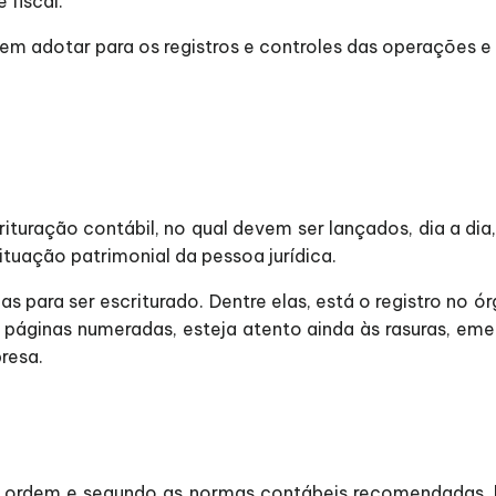
 fiscal.
m adotar para os registros e controles das operações e 
crituração contábil, no qual devem ser lançados, dia a di
tuação patrimonial da pessoa jurídica.
cas para ser escriturado. Dentre elas, está o registro no 
 páginas numeradas, esteja atento ainda às rasuras, eme
resa.
ordem e segundo as normas contábeis recomendadas, liv