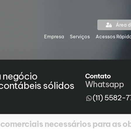
Área d
Empresa
Serviços
Acessos Rápid
u negócio
Contato
Whatsapp
ontábeis sólidos
(11) 5582-7
 e comerciais necessários para as 