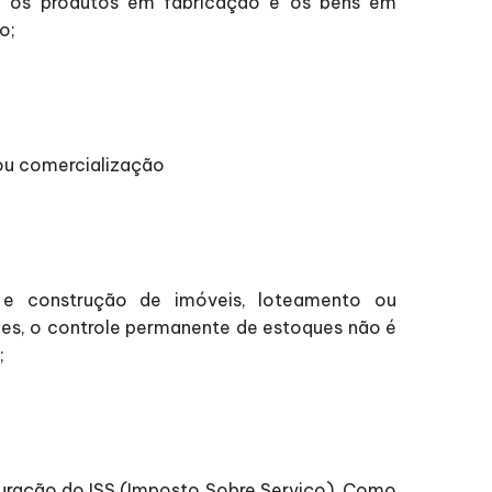
s, os produtos em fabricação e os bens em
o;
/ou comercialização
 e construção de imóveis, loteamento ou
des, o controle permanente de estoques não é
;
 apuração do ISS (Imposto Sobre Serviço). Como