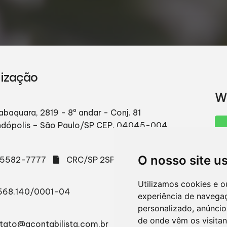
lização
W
abaquara, 2819 - 8º andar - Conj. 81
ndópolis – São Paulo/SP
CEP. 04045-004
O nosso site u
) 5582-7777
CRC/SP 2SP003665/O-2
Utilizamos cookies e o
668.140/0001-04
experiência de navega
personalizado, anúncios
de onde vêm os visitan
tato@acontabilista.com.br