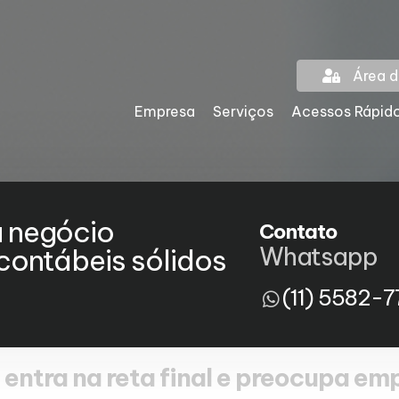
Área d
Empresa
Serviços
Acessos Rápid
u negócio
Contato
Whatsapp
ontábeis sólidos
(11) 5582-7
 entra na reta final e preocupa e