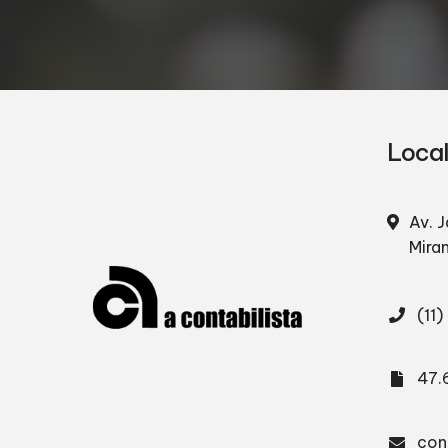
Loca
Av. J
Mira
(11
47.
con