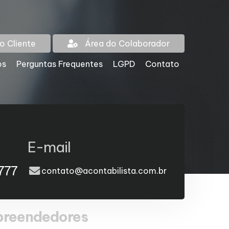
o Cliente
Área do Colaborador
os
Perguntas Frequentes
LGPD
Contato
E-mail
777
contato@acontabilista.com.br
mpreendedores