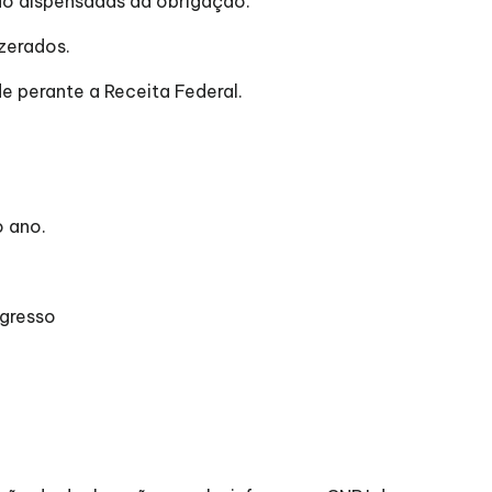
o dispensadas da obrigação.
zerados.
e perante a Receita Federal.
o ano.
ngresso