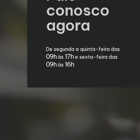
conosco
agora
De segunda a quinta-feira das
09h
17h
às
e sexta-feira das
09h
16h
às