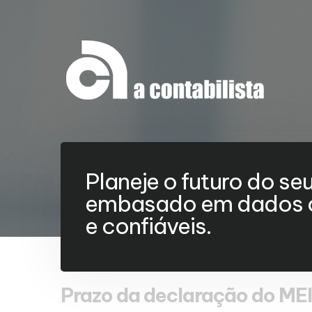
Planeje o futuro do se
embasado em dados c
e confiáveis.
Prazo da declaração do MEI