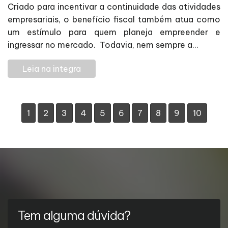
Criado para incentivar a continuidade das atividades
empresariais, o benefício fiscal também atua como
um estímulo para quem planeja empreender e
ingressar no mercado. Todavia, nem sempre a...
Leia na integra
1
2
3
4
5
6
7
8
9
10
Tem alguma dúvida?