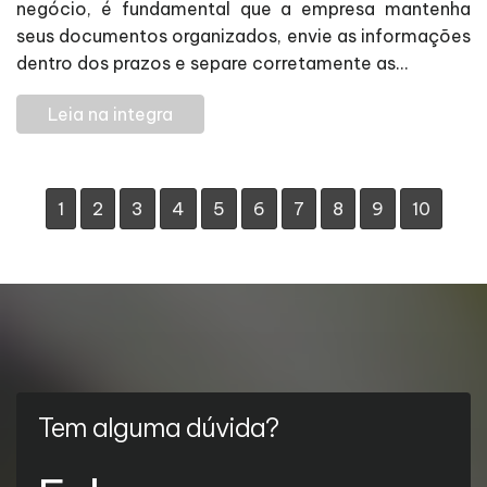
negócio, é fundamental que a empresa mantenha
seus documentos organizados, envie as informações
dentro dos prazos e separe corretamente as...
Leia na integra
1
2
3
4
5
6
7
8
9
10
Tem alguma dúvida?